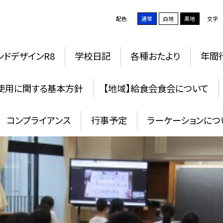
配色
通常
白地
黒地
文字
ンドデザインR8
学校日記
各種おたより
年間
使用に関する基本方針
【地域】給食会食会について
コンプライアンス
行事予定
ラーケーションにつ