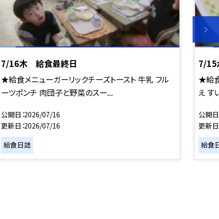
7/16木 給食最終日
7/
★給食メニューガーリックチーズトースト 牛乳 フル
★給食
ーツポンチ 肉団子と野菜のスー...
え す
公開日
2026/07/16
公開日
更新日
2026/07/16
更新日
給食日誌
給食