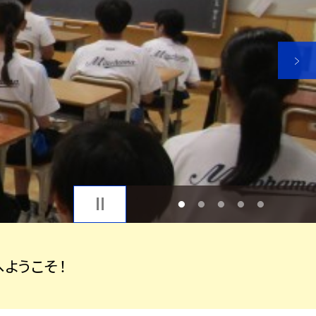
1
2
3
4
5
ようこそ！