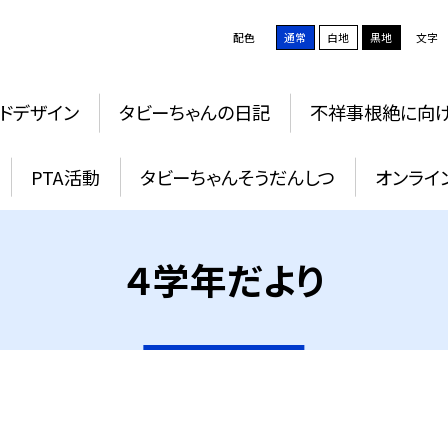
配色
通常
白地
黒地
文字
ドデザイン
タビーちゃんの日記
不祥事根絶に向
PTA活動
タビーちゃんそうだんしつ
オンライ
４学年だより