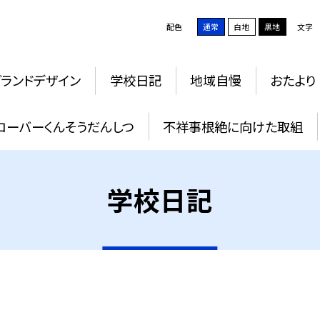
配色
通常
白地
黒地
文字
グランドデザイン
学校日記
地域自慢
おたより
ローバーくんそうだんしつ
不祥事根絶に向けた取組
学校日記