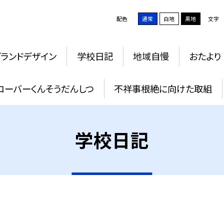
配色
通常
白地
黒地
文字
グランドデザイン
学校日記
地域自慢
おたより
ローバーくんそうだんしつ
不祥事根絶に向けた取組
学校日記