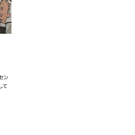
セン
して