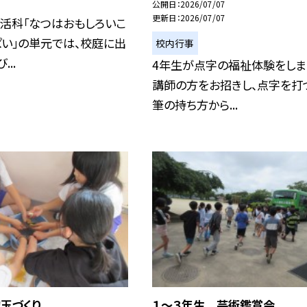
公開日
2026/07/07
更新日
2026/07/07
活科「なつはおもしろいこ
い」の単元では、校庭に出
校内行事
...
4年生が点字の福祉体験をしま
講師の方をお招きし、点字を打
筆の持ち方から...
玉づくり
１～３年生 芸術鑑賞会