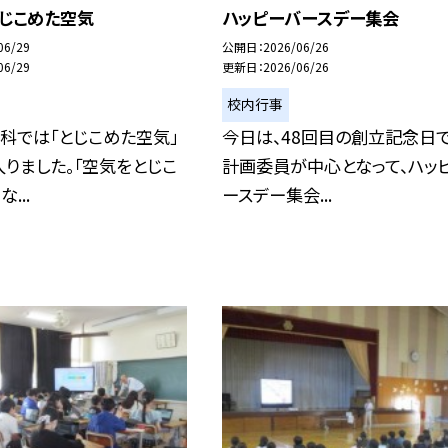
とじこめた空気
ハッピーバースデー集会
06/29
公開日
2026/06/26
06/29
更新日
2026/06/26
校内行事
科では「とじこめた空気」
今日は、48回目の創立記念日で
りました。「空気をとじこ
計画委員が中心となって、ハッ
...
ースデー集会...