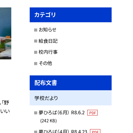
カテゴリ
お知らせ
給食日記
校内行事
その他
配布文書
学校だより
「野
らいい
夢ひろば（６月） R8.6.2
PDF
(242 KB)
夢ひろば（４月） R8.4.23
PDF