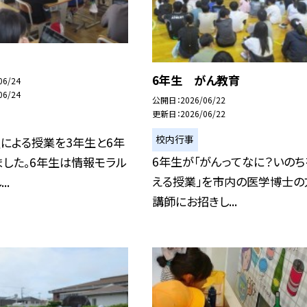
6年生 がん教育
06/24
06/24
公開日
2026/06/22
更新日
2026/06/22
校内行事
員による授業を3年生と6年
6年生が「がんってなに？いのち
した。6年生は情報モラル
える授業」を市内の医学博士の
..
講師にお招きし...