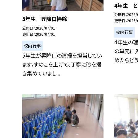
4年生 
公開日
2026/
5年生 昇降口掃除
更新日
2026/
公開日
2026/07/01
校内行事
更新日
2026/07/01
4年生の理
校内行事
の単元に入
5年生が昇降口の清掃を担当してい
めたらどうな
ます。すのこを上げて、丁寧に砂を掃
き集めていまし...