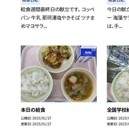
給食週間最終日の献立です。 コッペ
今日の献立
パン 牛乳 那珂湊塩やきそば ツナま
ー 海藻サ
めマヨサラ...
は、手...
本日の給食
全国学校
公開日
2025/01/27
公開日
2025/
更新日
2025/01/27
更新日
2025/