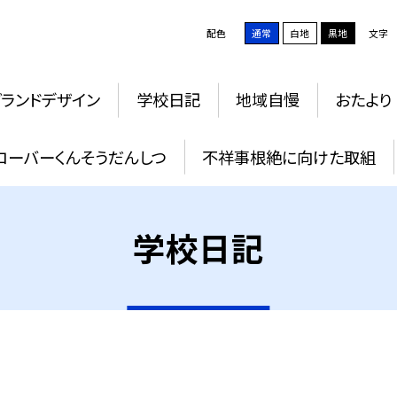
配色
通常
白地
黒地
文字
グランドデザイン
学校日記
地域自慢
おたより
ローバーくんそうだんしつ
不祥事根絶に向けた取組
学校日記