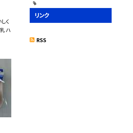
リンク
いしく
乳 ハ
RSS