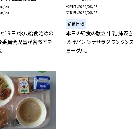
公開日
2024/05/07
06/20
更新日
2024/05/07
06/20
給食日記
本日の給食の献立 牛乳 抹茶
）と1９日（水）、給食始めの
あげパン ツナサラダ ワンタン
食委員会児童が各教室を
ヨーグル...
..