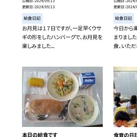
公開日
2024/09/13
公開日
2024/
更新日
2024/09/13
更新日
2024/
給食日記
給食日記
お月見は１７日ですが、一足早くウサ
今日から
ギの形をしたハンバーグで、お月見を
まりました
楽しみました...
食、いただき
本日の給食です
食育の日