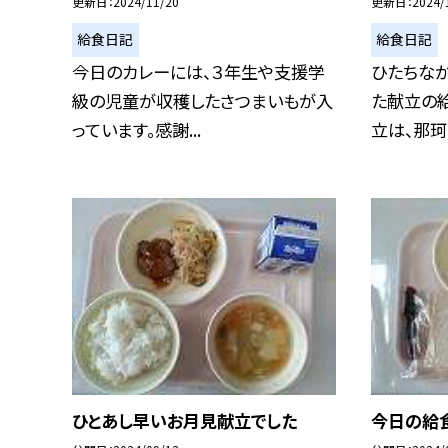
更新日
2024/11/20
更新日
2024/
給食日記
給食日記
今日のカレーには、３年生や支援学
ひたちな
級の児童が収穫したさつまいもが入
た献立の給
っています。感謝...
立は、那珂湊
ひとあし早いお月見献立でした
今日の給