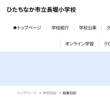
ひたちなか市立長堀小学校
トップページ
学校紹介
学校沿革
オンライン学習
ク
トップページ
>
学校日記
>
給食日記