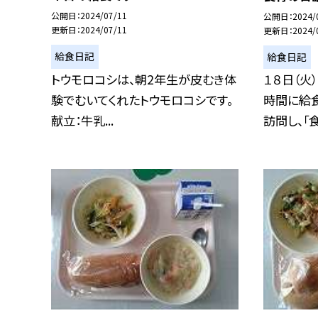
公開日
2024/07/11
公開日
2024/
更新日
2024/07/11
更新日
2024/
給食日記
給食日記
トウモロコシは、朝2年生が皮むき体
１８日（火
験でむいてくれたトウモロコシです。
時間に給
献立：牛乳...
訪問し、「食.