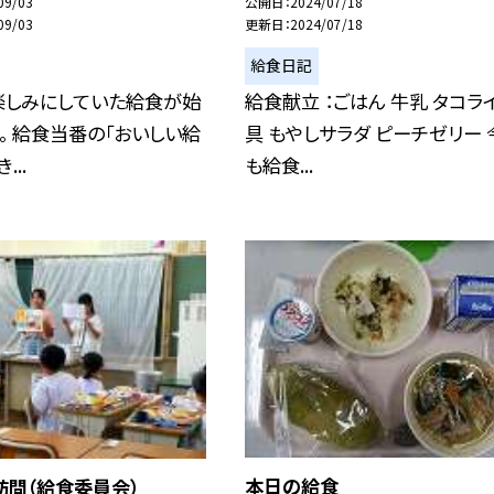
09/03
公開日
2024/07/18
09/03
更新日
2024/07/18
給食日記
楽しみにしていた給食が始
給食献立 ：ごはん 牛乳 タコラ
。 給食当番の「おいしい給
具 もやしサラダ ピーチゼリー 
...
も給食...
本日の給食
訪問（給食委員会）