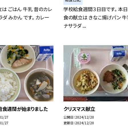
は ごはん 牛乳 昔のカレ
学校給食週間３日目です。 本
ラダ みかん です。 カレー
食の献立は きなこ揚げパン 牛
ナサラダ ...
給食週間が始まりました
クリスマス献立
01/27
公開日
2024/12/20
01/27
更新日
2024/12/20