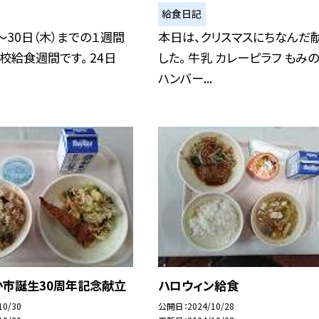
給食日記
）〜30日（木）までの１週間
本日は、クリスマスにちなんだ
校給食週間です。 24日
した。 牛乳 カレーピラフ もみ
ハンバー...
か市誕生30周年記念献立
ハロウィン給食
10/30
公開日
2024/10/28