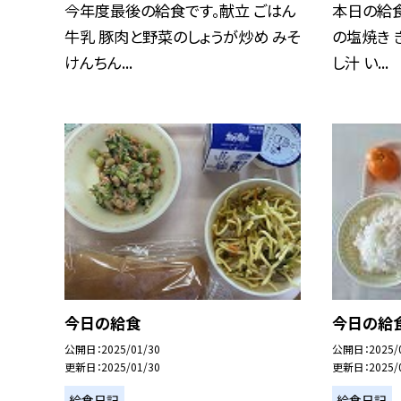
今年度最後の給食です。献立 ごはん
本日の給食
牛乳 豚肉と野菜のしょうが炒め みそ
の塩焼き 
けんちん...
し汁 い...
今日の給食
今日の給
公開日
2025/01/30
公開日
2025/
更新日
2025/01/30
更新日
2025/
給食日記
給食日記