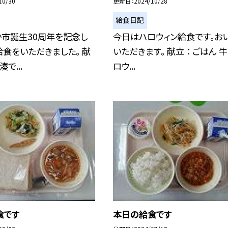
10/30
更新日
2024/10/28
給食日記
か市誕生30周年を記念し
今日はハロウィン給食です。お
食をいただきました。 献
いただきます。 献立 ： ごはん 牛
で...
ロウ...
食です
本日の給食です