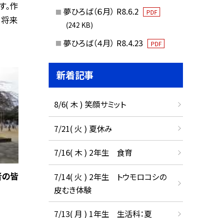
す。作
夢ひろば（６月） R8.6.2
PDF
。将来
(242 KB)
夢ひろば（４月） R8.4.23
PDF
新着記事
8/6( 木 ) 笑顔サミット
7/21( 火 ) 夏休み
7/16( 木 ) 2年生 食育
者の皆
7/14( 火 ) 2年生 トウモロコシの
皮むき体験
7/13( 月 ) 1年生 生活科：夏