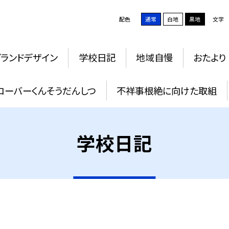
配色
通常
白地
黒地
文字
グランドデザイン
学校日記
地域自慢
おたより
ローバーくんそうだんしつ
不祥事根絶に向けた取組
学校日記