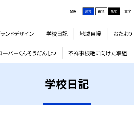
配色
通常
白地
黒地
文字
グランドデザイン
学校日記
地域自慢
おたより
ローバーくんそうだんしつ
不祥事根絶に向けた取組
学校日記