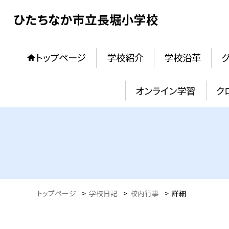
ひたちなか市立長堀小学校
トップページ
学校紹介
学校沿革
オンライン学習
ク
トップページ
>
学校日記
>
校内行事
>
詳細