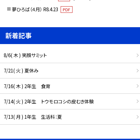
夢ひろば（４月） R8.4.23
PDF
新着記事
8/6( 木 ) 笑顔サミット
7/21( 火 ) 夏休み
7/16( 木 ) 2年生 食育
7/14( 火 ) 2年生 トウモロコシの皮むき体験
7/13( 月 ) 1年生 生活科：夏