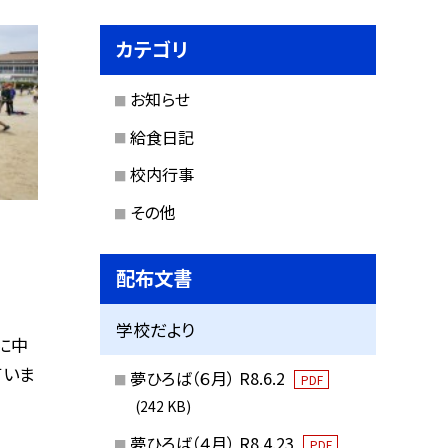
カテゴリ
お知らせ
給食日記
校内行事
その他
配布文書
学校だより
に中
ていま
夢ひろば（６月） R8.6.2
PDF
(242 KB)
夢ひろば（４月） R8.4.23
PDF