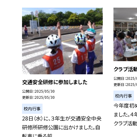
クラブ活
公開日
2025/
交通安全研修に参加しました
更新日
2025/
公開日
2025/05/30
校内行事
更新日
2025/05/30
今年度初
校内行事
ました。４
28日（水）に、３年生が交通安全中央
クラブ活動と
研修所研修公園に出かけました。自
転車に乗る前...