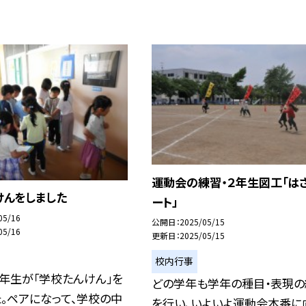
運動会の練習・２年生図工「は
けんをしました
ート」
05/16
公開日
2025/05/15
05/16
更新日
2025/05/15
校内行事
年生が「学校たんけん」を
どの学年も学年の種目・表現の
。ペアになって、学校の中
を行い、いよいよ運動会本番に