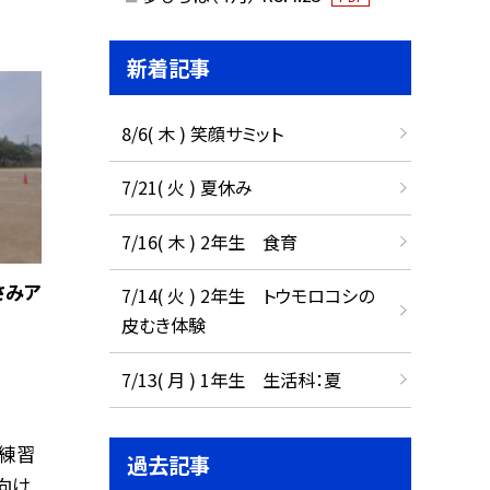
新着記事
8/6( 木 ) 笑顔サミット
7/21( 火 ) 夏休み
7/16( 木 ) 2年生 食育
さみア
7/14( 火 ) 2年生 トウモロコシの
皮むき体験
7/13( 月 ) 1年生 生活科：夏
練習
過去記事
向け