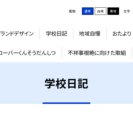
配色
通常
白地
黒地
文字
グランドデザイン
学校日記
地域自慢
おたより
ローバーくんそうだんしつ
不祥事根絶に向けた取組
学校日記