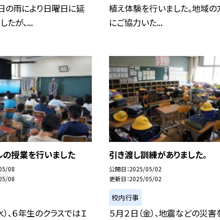
前日の雨により日曜日に延
植え体験を行いました。地域の
たが、...
にご協力いた...
ルの授業を行いました
引き渡し訓練がありました。
05/08
公開日
2025/05/02
05/08
更新日
2025/05/02
校内行事
水）、６年生のクラスではＩ
５月２日（金）、地震などの災害