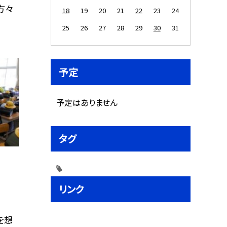
方々
18
19
20
21
22
23
24
25
26
27
28
29
30
31
予定
予定はありません
タグ
リンク
を想