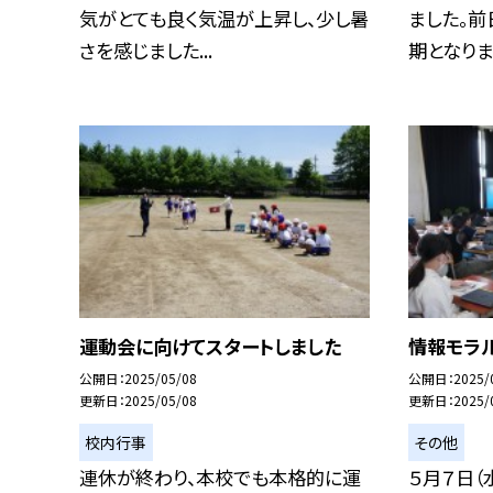
気がとても良く気温が上昇し、少し暑
ました。
さを感じました...
期となりまし
運動会に向けてスタートしました
情報モラ
公開日
2025/05/08
公開日
2025/
更新日
2025/05/08
更新日
2025/
校内行事
その他
連休が終わり、本校でも本格的に運
５月７日（