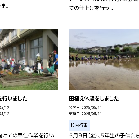
...
ての仕上げを行っ...
を行いました
田植え体験をしました
05/12
公開日
2025/05/11
05/12
更新日
2025/05/11
校内行事
向けての奉仕作業を行い
５月９日（金）、５年生の子供た