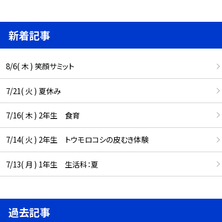
新着記事
8/6( 木 ) 笑顔サミット
7/21( 火 ) 夏休み
7/16( 木 ) 2年生 食育
7/14( 火 ) 2年生 トウモロコシの皮むき体験
7/13( 月 ) 1年生 生活科：夏
過去記事