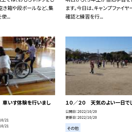
空き箱や段ボールなど、集
ます。今日は、キャンプファイヤ
...
確認と練習を行...
１ 車いす体験を行いまし
１０／２０ 天気のよい一日で
公開日
2022/10/20
更新日
2022/10/20
10/21
10/21
その他