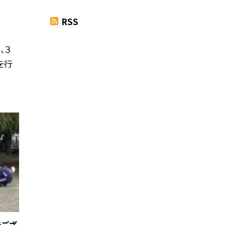
RSS
、３
を行
うござ