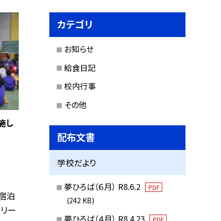
カテゴリ
お知らせ
給食日記
校内行事
その他
施し
配布文書
学校だより
夢ひろば（６月） R8.6.2
PDF
宿泊
(242 KB)
ラリー
夢ひろば（４月） R8.4.23
PDF