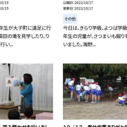
10/19
公開日
2022/10/17
10/19
更新日
2022/10/17
その他
４年生が大子町に遠足に行
今日は、きらり学級、よつば学級
袋田の滝を見学したり、り
年生の児童が、さつまいも掘り
い...
いました。海野...
３ 読み聞かせを行いまし
１０／１２ 奉仕作業ありがと