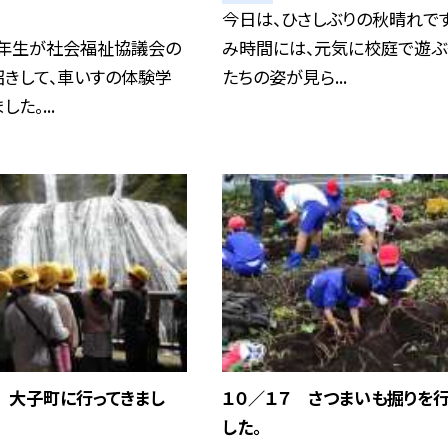
今日は、ひさしぶりの秋晴れです
４年生が社会福祉協議会の
み時間には、元気に校庭で遊
招きして、車いすの体験学
たちの姿が見ら...
た。...
 大子町に行ってきまし
１０／１７ さつまいも掘りを
した。