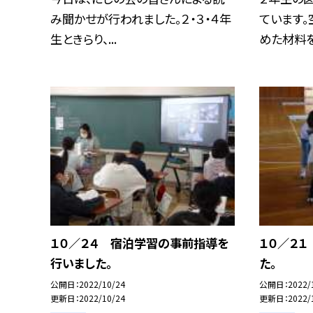
み聞かせが行われました。２・３・４年
ています。
生ときらり、...
めた材料を使
１０／２４ 宿泊学習の事前指導を
１０／２
行いました。
た。
公開日
2022/10/24
公開日
2022/
更新日
2022/10/24
更新日
2022/