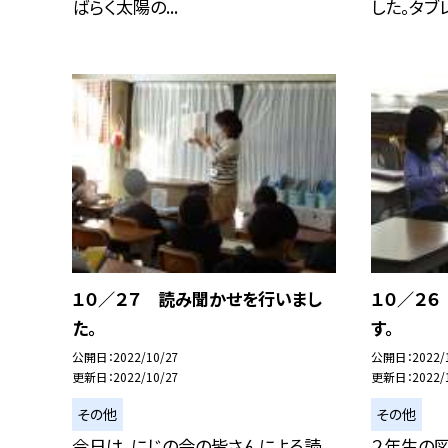
ばらく太陽の...
した。タブレッ
１０／２７ 読み聞かせを行いまし
１０／２６
た。
す。
公開日
2022/10/27
公開日
2022/
更新日
2022/10/27
更新日
2022/
その他
その他
今日は、にじの会の皆さんによる読
２年生の図