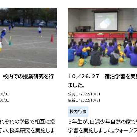
８ 校内での授業研究を行
１０／２６．２７ 宿泊学習を実
ました。
10/31
公開日
2022/10/31
10/31
更新日
2022/10/31
校内行事
それぞれの学級で相互に授
５年生が、白浜少年自然の家で
行い、授業研究を実施しま
学習を実施しました。ウォーク