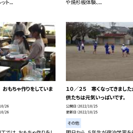
ト...
や焼杉板体験、...
 おもちゃ作りをしていま
１０／２５ 寒くなってきました
供たちは元気いっぱいです。
10/26
公開日
2022/10/25
10/26
更新日
2022/10/25
その他
工では、おもちゃ作りをし
明日から、５年生が宿泊学習を