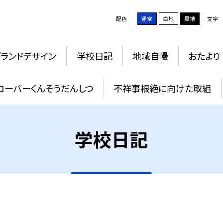
配色
通常
白地
黒地
文字
グランドデザイン
学校日記
地域自慢
おたより
ローバーくんそうだんしつ
不祥事根絶に向けた取組
学校日記