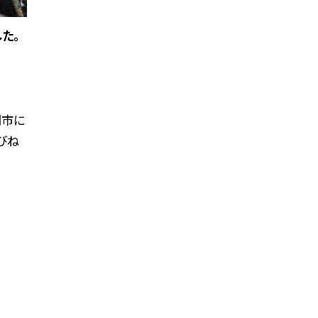
た。
間市に
びね