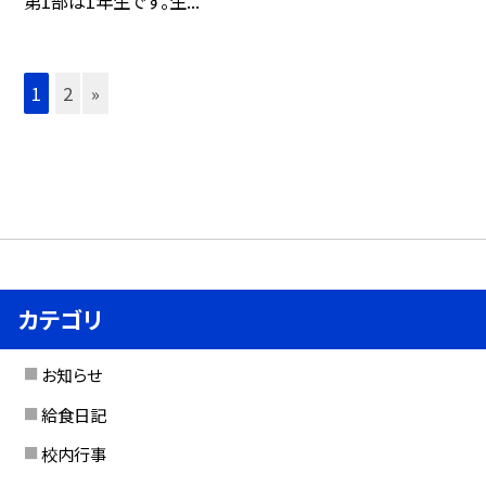
第1部は1年生です。生...
1
2
»
カテゴリ
お知らせ
給食日記
校内行事